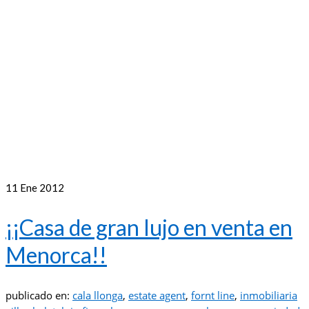
11
Ene 2012
¡¡Casa de gran lujo en venta en
Menorca!!
publicado en:
cala llonga
,
estate agent
,
fornt line
,
inmobiliaria