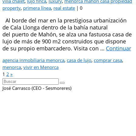
villa chalet
,
lujo finca
,
luxury
,
menorca mahon casa propiedad
property
,
primera línea
,
real estate
|
0
Al borde del mar en la prestigiosa urbanización
de Cala Llonga dentro de la bahía natural
del puerto de Mahón, se alza una fastuosa casa de
lujo de más de 900 m2 construidos que dispone
de su propio embarcadero. Visita con …
Continuar
agencia inmobiliaria menorca
,
casa de lujo
,
comprar casa
,
menorca
,
vivir en Menorca
Paginación
1
2
»
Buscar
de
por:
José Carrasco (CEO - Sesmoreres)
entradas