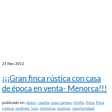
21
Nov 2012
¡¡¡Gran finca rústica con casa
de época en venta- Menorca!!!
publicado en:
alaior
,
capilla
,
casa campo
,
chollo
,
finca
,
finca
rustica
,
jardines
,
lujo
,
menorca
,
ocasion
,
oportunidad
,