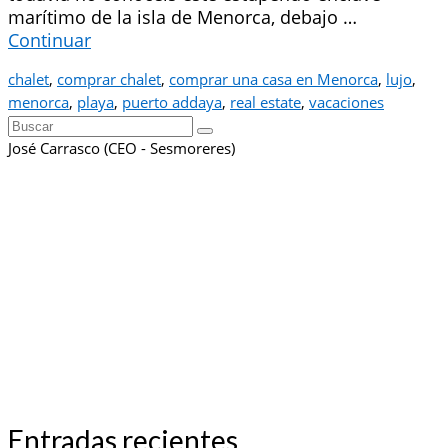
marítimo de la isla de Menorca, debajo …
Continuar
chalet
,
comprar chalet
,
comprar una casa en Menorca
,
lujo
,
menorca
,
playa
,
puerto addaya
,
real estate
,
vacaciones
Buscar
por:
José Carrasco (CEO - Sesmoreres)
Entradas recientes