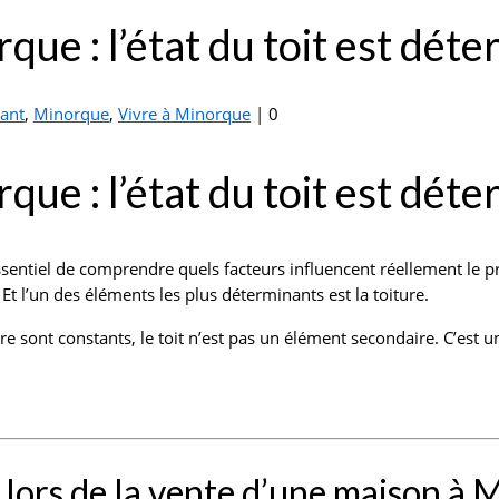
ue : l’état du toit est dét
nant
,
Minorque
,
Vivre à Minorque
|
0
ue : l’état du toit est dét
 essentiel de comprendre quels facteurs influencent réellement le p
Et l’un des éléments les plus déterminants est la toiture.
ure sont constants, le toit n’est pas un élément secondaire. C’est u
ix lors de la vente d’une maison à