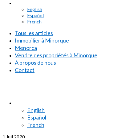
English
Español
French
Tous les articles
Immobilier à Minorque
Menorca
Vendre des propriétés à Minorque
À propos de nous
Contact
English
Español
French
1
Juil 2020