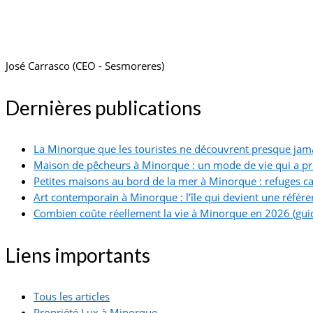
José Carrasco (CEO - Sesmoreres)
Dernières publications
La Minorque que les touristes ne découvrent presque jam
Maison de pêcheurs à Minorque : un mode de vie qui a p
Petites maisons au bord de la mer à Minorque : refuges ca
Art contemporain à Minorque : l’île qui devient une référe
Combien coûte réellement la vie à Minorque en 2026 (guid
Liens importants
Tous les articles
Propriété Lux à Minorque