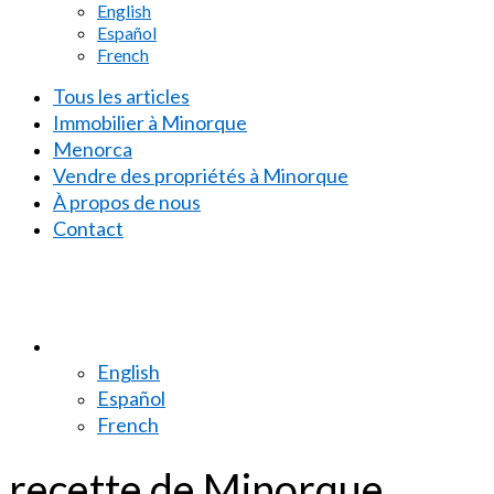
English
Español
French
Tous les articles
Immobilier à Minorque
Menorca
Vendre des propriétés à Minorque
À propos de nous
Contact
English
Español
French
recette de Minorque