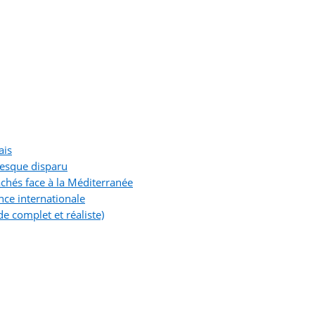
ais
resque disparu
chés face à la Méditerranée
nce internationale
e complet et réaliste)