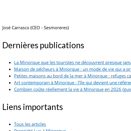
José Carrasco (CEO - Sesmoreres)
Dernières publications
La Minorque que les touristes ne découvrent presque jam
Maison de pêcheurs à Minorque : un mode de vie qui a p
Petites maisons au bord de la mer à Minorque : refuges ca
Art contemporain à Minorque : l’île qui devient une référe
Combien coûte réellement la vie à Minorque en 2026 (guid
Liens importants
Tous les articles
Propriété Lux à Minorque