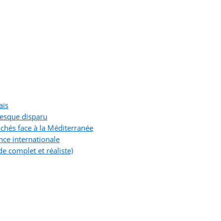
ais
resque disparu
chés face à la Méditerranée
nce internationale
e complet et réaliste)