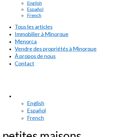
English
Español
French
Tous les articles
Immobilier à Minorque
Menorca
Vendre des propriétés à Minorque
À propos de nous
Contact
English
Español
French
petites maisons