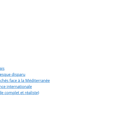
ais
resque disparu
chés face à la Méditerranée
nce internationale
e complet et réaliste)