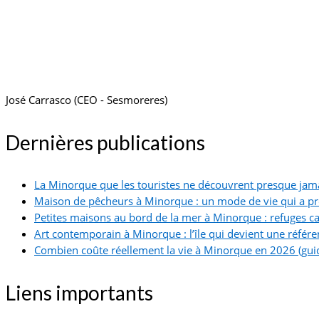
José Carrasco (CEO - Sesmoreres)
Dernières publications
La Minorque que les touristes ne découvrent presque jam
Maison de pêcheurs à Minorque : un mode de vie qui a p
Petites maisons au bord de la mer à Minorque : refuges ca
Art contemporain à Minorque : l’île qui devient une référe
Combien coûte réellement la vie à Minorque en 2026 (guid
Liens importants