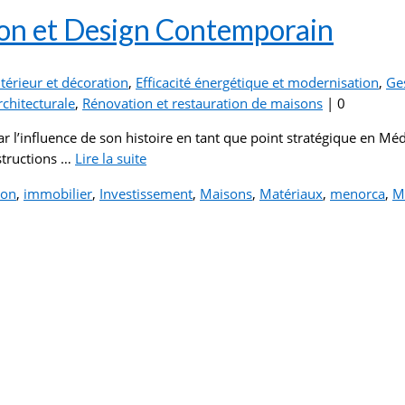
ion et Design Contemporain
térieur et décoration
,
Efficacité énergétique et modernisation
,
Ge
rchitecturale
,
Rénovation et restauration de maisons
|
0
l’influence de son histoire en tant que point stratégique en Médit
nstructions …
Lire la suite­­
ion
,
immobilier
,
Investissement
,
Maisons
,
Matériaux
,
menorca
,
M