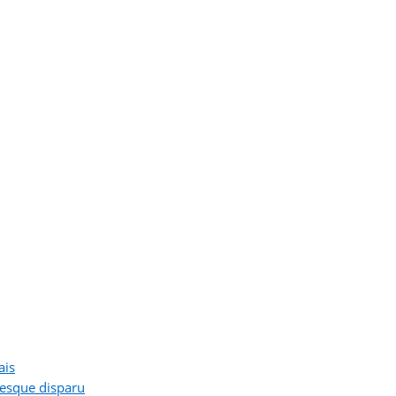
ais
resque disparu