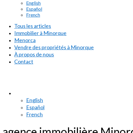
English
Español
French
Tous les articles
Immobilier à Minorque
Menorca
Vendre des propriétés à Minorque
À propos de nous
Contact
English
Español
French
agence immobilière Minor