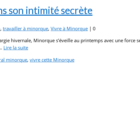
ns son intimité secrète
e
,
travailler à minorque
,
Vivre à Minorque
|
0
ie hivernale, Minorque s’éveille au printemps avec une force serein
 …
Lire la suite­­
ral minorque
,
vivre cette Minorque