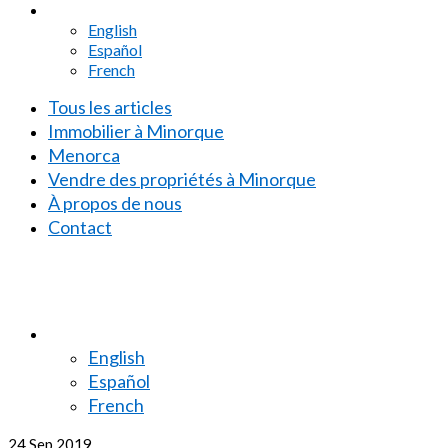
English
Español
French
Tous les articles
Immobilier à Minorque
Menorca
Vendre des propriétés à Minorque
À propos de nous
Contact
English
Español
French
24
Sep 2019