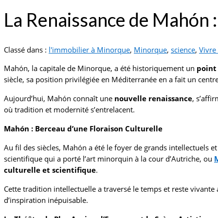
La Renaissance de Mahón : 
Classé dans :
l'immobilier à Minorque
,
Minorque
,
science
,
Vivre
Mahón, la capitale de Minorque, a été historiquement un
point
siècle, sa position privilégiée en Méditerranée en a fait un cent
Aujourd’hui, Mahón connaît une
nouvelle renaissance
, s’aff
où tradition et modernité s’entrelacent.
Mahón : Berceau d’une Floraison Culturelle
Au fil des siècles, Mahón a été le foyer de grands intellectuels 
scientifique qui a porté l’art minorquin à la cour d’Autriche, ou
M
culturelle et scientifique
.
Cette tradition intellectuelle a traversé le temps et reste viva
d’inspiration inépuisable.