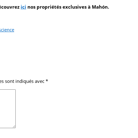
Découvrez
ici
nos propriétés exclusives à Mahón.
science
es sont indiqués avec
*