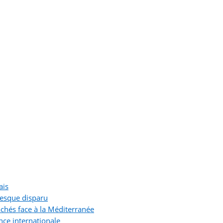
ais
resque disparu
chés face à la Méditerranée
nce internationale