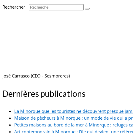
Rechercher :
José Carrasco (CEO - Sesmoreres)
Dernières publications
La Minorque que les touristes ne découvrent presque jam
Maison de pêcheurs à Minorque : un mode de vie qui a p
Petites maisons au bord de la mer à Minorque : refuges ca
Art contemporain à Minorque : l’île qui devient une référe