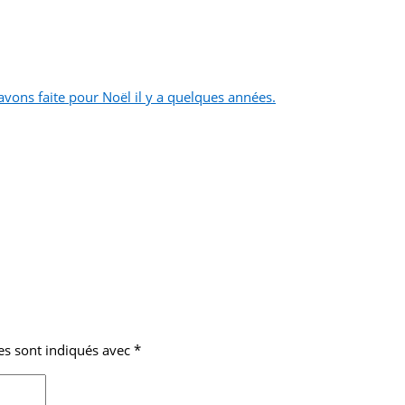
avons faite pour Noël il y a quelques années.
es sont indiqués avec
*