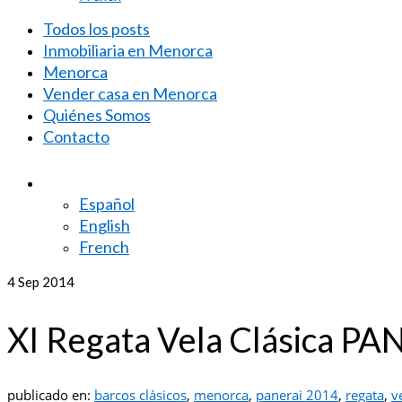
Todos los posts
Inmobiliaria en Menorca
Menorca
Vender casa en Menorca
Quiénes Somos
Contacto
Español
English
French
4
Sep 2014
XI Regata Vela Clásica P
publicado en:
barcos clásicos
,
menorca
,
panerai 2014
,
regata
,
v