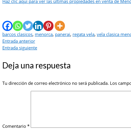
Haz clic aquí para ver las últimas propiedades en venta de Men
barcos clasicos
,
menorca
,
panerai
,
regata vela
,
vela clasica men
Entrada anterior
Entrada siguiente
Deja una respuesta
Tu dirección de correo electrónico no será publicada.
Los campo
Comentario
*