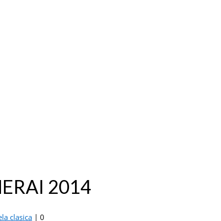
ANERAI 2014
ela clasica
|
0