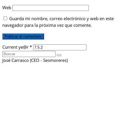
Web
Guarda mi nombre, correo electrónico y web en este
navegador para la próxima vez que comente.
Current ye@r
*
Buscar
por:
José Carrasco (CEO - Sesmoreres)