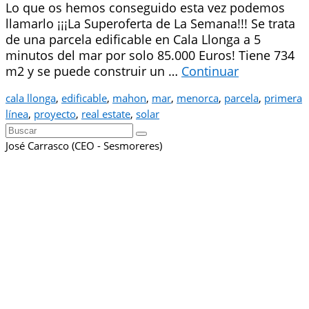
Lo que os hemos conseguido esta vez podemos
llamarlo ¡¡¡La Superoferta de La Semana!!! Se trata
de una parcela edificable en Cala Llonga a 5
minutos del mar por solo 85.000 Euros! Tiene 734
m2 y se puede construir un …
Continuar
cala llonga
,
edificable
,
mahon
,
mar
,
menorca
,
parcela
,
primera
línea
,
proyecto
,
real estate
,
solar
Buscar
por:
José Carrasco (CEO - Sesmoreres)