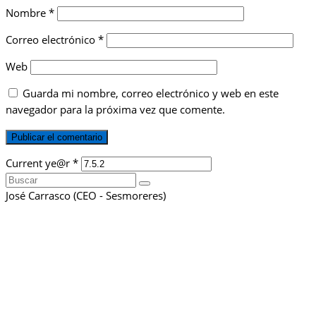
Nombre
*
Correo electrónico
*
Web
Guarda mi nombre, correo electrónico y web en este
navegador para la próxima vez que comente.
Current ye@r
*
Buscar
por:
José Carrasco (CEO - Sesmoreres)