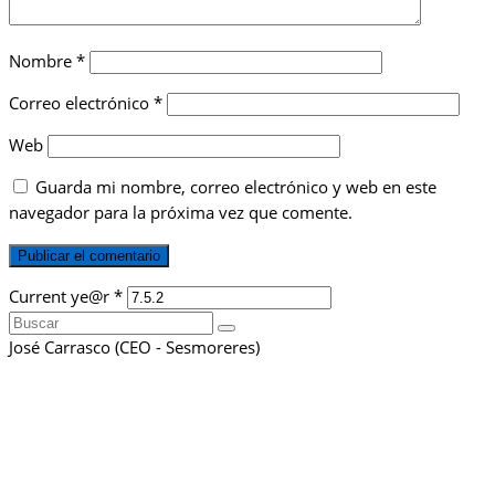
Nombre
*
Correo electrónico
*
Web
Guarda mi nombre, correo electrónico y web en este
navegador para la próxima vez que comente.
Current ye@r
*
Buscar
por:
José Carrasco (CEO - Sesmoreres)