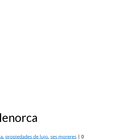
 Menorca
ca
,
propiedades de lujo
,
ses moreres
|
0