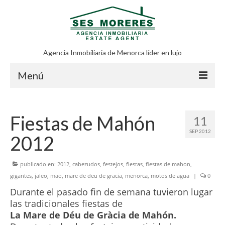
Agencia Inmobiliaria de Menorca líder en lujo
Menú
Todos los posts
Fiestas de Mahón
11
Inmobiliaria en Menorca
SEP 2012
2012
Menorca
Vender casa en Menorca
publicado en:
2012
,
cabezudos
,
festejos
,
fiestas
,
fiestas de mahon
,
gigantes
,
jaleo
,
mao
,
mare de deu de gracia
,
menorca
,
motos de agua
|
0
Quiénes Somos
Durante el pasado fin de semana tuvieron lugar
las tradicionales fiestas de
Contacto
La Mare de Déu de Gràcia de Mahón.