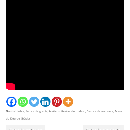
actividades
,
festes de gracia
,
festivos
,
fiestas de mahon
,
fiestas de menorca
,
Mare
de Déu de Gràcia