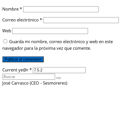
Nombre
*
Correo electrónico
*
Web
Guarda mi nombre, correo electrónico y web en este
navegador para la próxima vez que comente.
Current ye@r
*
Buscar
por:
José Carrasco (CEO - Sesmoreres)