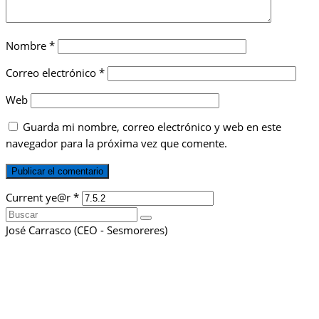
Nombre
*
Correo electrónico
*
Web
Guarda mi nombre, correo electrónico y web en este
navegador para la próxima vez que comente.
Current ye@r
*
Buscar
por:
José Carrasco (CEO - Sesmoreres)