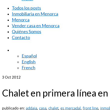
Todos los posts
Inmobiliaria en Menorca
Menorca
Vender casa en Menorca
Quiénes Somos
Contacto
Español
English
French
3
Oct 2012
Chalet en primera línea en
publicado en:
addaia
,
casa
,
chalet
,
es mercadal
,
front line
,
inmob