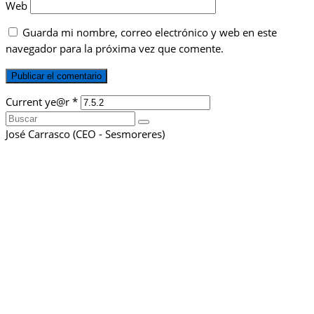
Web
Guarda mi nombre, correo electrónico y web en este
navegador para la próxima vez que comente.
Current ye@r
*
Buscar
por:
José Carrasco (CEO - Sesmoreres)