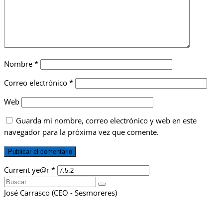
Nombre
*
Correo electrónico
*
Web
Guarda mi nombre, correo electrónico y web en este
navegador para la próxima vez que comente.
Current ye@r
*
Buscar
por:
José Carrasco (CEO - Sesmoreres)