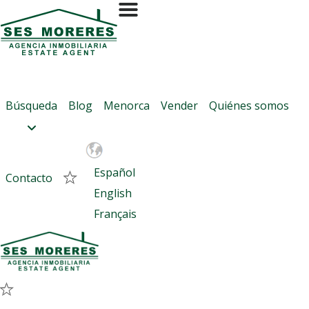
Contactar con Ses Moreres
Referencia:
5433
Casa de campo en Ciutadella
Búsqueda
Blog
Menorca
Vender
Quiénes somos
Si son varios, separados con coma (,)
Español
Contacto
English
Français
Quiero más información sobre esta propiedad
Me gustaría programar una visita
Quiero que un comercial me contacte