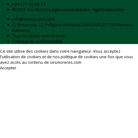
+34 971 35 48 13
©2026 Ses Moreres Agencia Inmobiliaria - Agent immobilier.
info@sesmoreres.com
C/ Biniarroca, 12, Polígono Industrial, Sant Lluís. 07710. Menorca -
Baleares.
Tous les droits sont réservés.
Politique de confidentialité
Ce site utilise des cookies dans votre navigateur. Vous acceptez
l'utilisation de cookies et de nos
politique de cookies
une fois que vous
avez accès au contenu de sesmoreres.com
Accepter