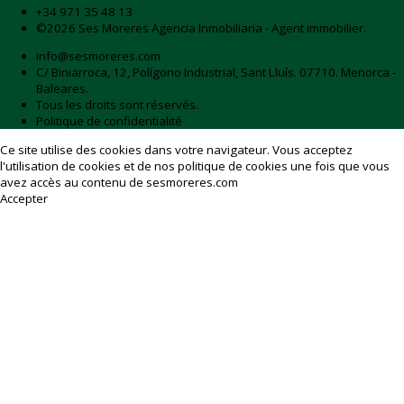
+34 971 35 48 13
©2026 Ses Moreres Agencia Inmobiliaria - Agent immobilier.
info@sesmoreres.com
C/ Biniarroca, 12, Polígono Industrial, Sant Lluís. 07710. Menorca -
Baleares.
Tous les droits sont réservés.
Politique de confidentialité
Ce site utilise des cookies dans votre navigateur. Vous acceptez
l'utilisation de cookies et de nos
politique de cookies
une fois que vous
avez accès au contenu de sesmoreres.com
Accepter