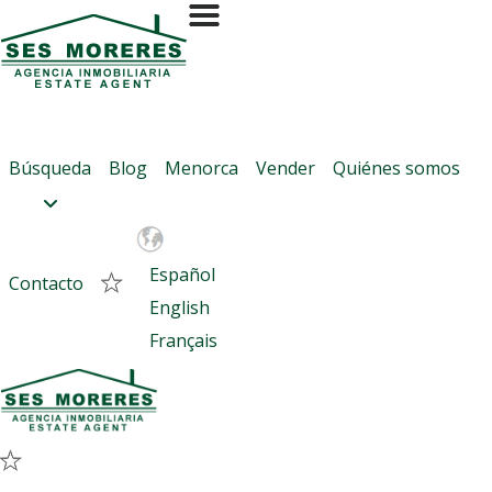
Contactar con Ses Moreres
Referencia:
5107
Finca rústica en Ferreries
Búsqueda
Blog
Menorca
Vender
Quiénes somos
Si son varios, separados con coma (,)
Español
Contacto
English
Français
Quiero más información sobre esta propiedad
Me gustaría programar una visita
Quiero que un comercial me contacte