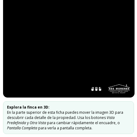
Explora la finca en 3D:
En la parte superior de esta ficha puedes mover la imagen 3D para
descubrir cada detalle de la propiedad. Usa los botones
Vista
Predefinida
y
Otra Vista
para cambiar rápidamente el encuadre, o
Pantalla Completa
para verla a pantalla completa.