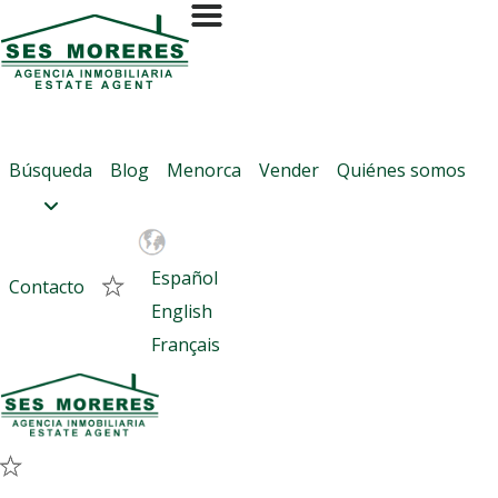
Contactar con Ses Moreres
Referencia:
En alquiler
en
Búsqueda
Blog
Menorca
Vender
Quiénes somos
Si son varios, separados con coma (,)
Español
Contacto
English
Français
Quiero más información sobre esta propiedad
Me gustaría programar una visita
Quiero que un comercial me contacte