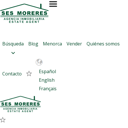
Contactar con Ses Moreres
Referencia:
En alquiler
en
Búsqueda
Blog
Menorca
Vender
Quiénes somos
Si son varios, separados con coma (,)
Español
Contacto
English
Français
Quiero más información sobre esta propiedad
Me gustaría programar una visita
Quiero que un comercial me contacte