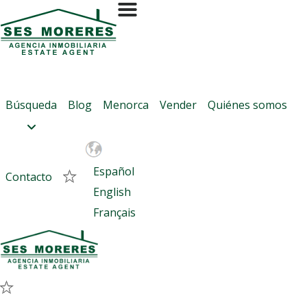
Contactar con Ses Moreres
Referencia:
5489
Casa en Mahón
Búsqueda
Blog
Menorca
Vender
Quiénes somos
Si son varios, separados con coma (,)
Español
Contacto
English
Français
Quiero más información sobre esta propiedad
Me gustaría programar una visita
Quiero que un comercial me contacte