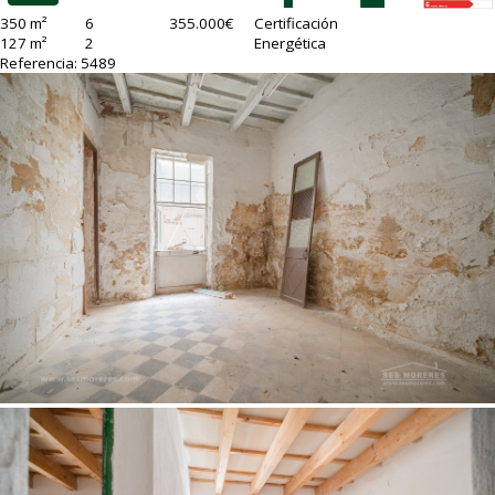
350 m²
6
355.000€
Certificación
127 m²
2
Energética
Referencia: 5489