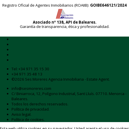
Registro Oficial de Agentes Inmobiliarios (ROAIIB):
GOIBE646121/2024
Asociado nº 138, API de Baleares.
Garantía de transparencia, ética y profesionalidad.
Tel:
+34 971 35 15 30
+34 971 35 48 13
©2026 Ses Moreres Agencia Inmobiliaria - Estate Agent.
info@sesmoreres.com
C/ Biniarroca, 12, Polígono Industrial, Sant Lluís. 07710. Menorca -
Baleares.
Todos los derechos reservados.
Política de privacidad.
Aviso legal.
Política de cookies.
Esta web utiliza cookies en su navegador. Usted acepta el uso de cookies